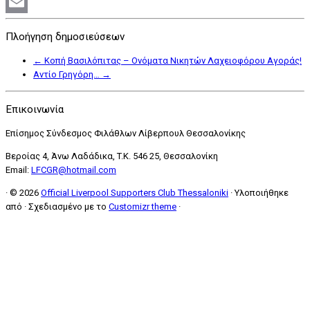
Facebook
Email
Πλοήγηση δημοσιεύσεων
←
Κοπή Βασιλόπιτας – Ονόματα Νικητών Λαχειοφόρου Αγοράς!
Αντίο Γρηγόρη…
→
Επικοινωνία
Επίσημος Σύνδεσμος Φιλάθλων Λίβερπουλ Θεσσαλονίκης
Βεροίας 4, Άνω Λαδάδικα, T.K. 546 25, Θεσσαλονίκη
Email:
LFCGR@hotmail.com
·
© 2026
Official Liverpool Supporters Club Thessaloniki
·
Υλοποιήθηκε
από
·
Σχεδιασμένο με το
Customizr theme
·