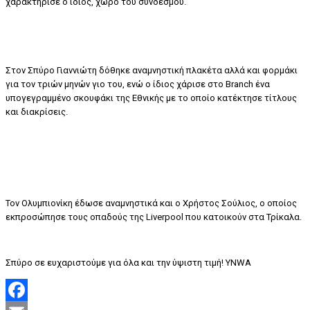
χαρακτήρισε ο ίδιος, χώρο του συνδέσμου.
Στον Σπύρο Γιαννιώτη δόθηκε αναμνηστική πλακέτα αλλά και φορμάκι
για τον τριών μηνών γιο του, ενώ ο ίδιος χάρισε στο Branch ένα
υπογεγραμμένο σκουφάκι της Εθνικής με το οποίο κατέκτησε τίτλους
και διακρίσεις.
Τον Ολυμπιονίκη έδωσε αναμνηστικά και ο Χρήστος Σούλιος, ο οποίος
εκπροσώπησε τους οπαδούς της Liverpool που κατοικούν στα Τρίκαλα.
Σπύρο σε ευχαριστούμε για όλα και την ύψιστη τιμή! YNWA