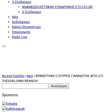
Ο Σύνδεσμος
ΑΝΑΝΕΩΣΗ/ΕΓΓΡΑΦΗ ΣΥΝΔΡΟΜΗΣ ΣΤΟ LFC.GR
Ο Σύνδεσμος
Nέα
Εκδηλώσεις
Βιβλίο Επισκεπτών
Επικοινωνία
Radio Live
Αρχική Σελίδα
»
Nέα
»
ΒΡΑΒΕΥΤΗΚΕ Ο ΣΠΥΡΟΣ ΓΙΑΝΝΙΩΤΗΣ ΑΠΟ LFC
THESSALONIKI BRANCH!
Αναζήτηση
για:
Sponsors