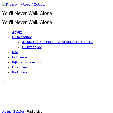
Μετάβαση
στο
You'll Never Walk Alone
περιεχόμενο
You'll Never Walk Alone
Αρχική
Ο Σύνδεσμος
ΑΝΑΝΕΩΣΗ/ΕΓΓΡΑΦΗ ΣΥΝΔΡΟΜΗΣ ΣΤΟ LFC.GR
Ο Σύνδεσμος
Nέα
Εκδηλώσεις
Βιβλίο Επισκεπτών
Επικοινωνία
Radio Live
Αρχική Σελίδα
»
Radio Live