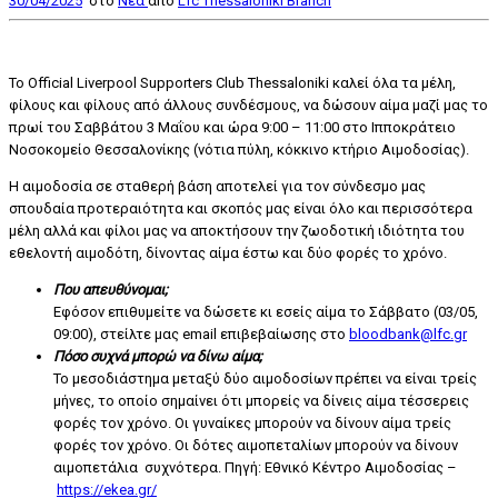
30/04/2025
στο
Nέα
από
Lfc Thessaloniki Branch
Το Official Liverpool Supporters Club Thessaloniki καλεί όλα τα μέλη,
φίλους και φίλους από άλλους συνδέσμους, να δώσουν αίμα μαζί μας το
πρωί του Σαββάτου 3 Μαΐου και ώρα 9:00 – 11:00 στο Ιπποκράτειο
Νοσοκομείο Θεσσαλονίκης (νότια πύλη, κόκκινο κτήριο Αιμοδοσίας).
Η αιμοδοσία σε σταθερή βάση αποτελεί για τον σύνδεσμο μας
σπουδαία προτεραιότητα και σκοπός μας είναι όλο και περισσότερα
μέλη αλλά και φίλοι μας να αποκτήσουν την ζωοδοτική ιδιότητα του
εθελοντή αιμοδότη, δίνοντας αίμα έστω και δύο φορές το χρόνο.
Που απευθύνομαι;
Εφόσον επιθυμείτε να δώσετε κι εσείς αίμα το Σάββατο (03/05,
09:00), στείλτε μας email επιβεβαίωσης στο
bloodbank@lfc.gr
Πόσο συχνά μπορώ να δίνω αίμα;
Το μεσοδιάστημα μεταξύ δύο αιμοδοσίων πρέπει να είναι τρείς
μήνες, το οποίο σημαίνει ότι μπορείς να δίνεις αίμα τέσσερεις
φορές τον χρόνο. Οι γυναίκες μπορούν να δίνουν αίμα τρείς
φορές τον χρόνο. Οι δότες αιμοπεταλίων μπορούν να δίνουν
αιμοπετάλια συχνότερα. Πηγή: Εθνικό Κέντρο Αιμοδοσίας –
https://ekea.gr/