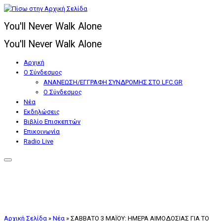
Μετάβαση
στο
You'll Never Walk Alone
περιεχόμενο
You'll Never Walk Alone
Αρχική
Ο Σύνδεσμος
ΑΝΑΝΕΩΣΗ/ΕΓΓΡΑΦΗ ΣΥΝΔΡΟΜΗΣ ΣΤΟ LFC.GR
Ο Σύνδεσμος
Nέα
Εκδηλώσεις
Βιβλίο Επισκεπτών
Επικοινωνία
Radio Live
Αρχική Σελίδα
»
Nέα
»
ΣΑΒΒΑΤΟ 3 ΜΑΪΟΥ: ΗΜΕΡΑ ΑΙΜΟΔΟΣΙΑΣ ΓΙΑ ΤΟ