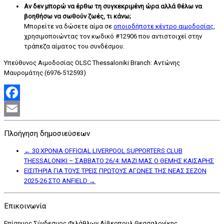
Αν δεν μπορώ να έρθω τη συγκεκριμένη ώρα αλλά θέλω να
βοηθήσω να σωθούν ζωές, τι κάνω;
Μπορείτε να δώσετε αίμα σε
οποιοδήποτε κέντρο αιμοδοσίας
,
χρησιμοποιώντας τον κωδικό #12906 που αντιστοιχεί στην
τράπεζα αίματος του συνδέσμου.
Υπεύθυνος Αιμοδοσίας OLSC Thessaloniki Branch: Αντώνης
Μαυρομάτης (6976-512593)
Facebook
Email
Πλοήγηση δημοσιεύσεων
←
30 ΧΡΟΝΙΑ OFFICIAL LIVERPOOL SUPPORTERS CLUB
THESSALONIKI – ΣΑΒΒΑΤΟ 26/4: ΜΑΖΙ ΜΑΣ Ο ΘΕΜΗΣ ΚΑΙΣΑΡΗΣ
ΕΙΣΙΤΗΡΙΑ ΓΙΑ ΤΟΥΣ ΤΡΕΙΣ ΠΡΩΤΟΥΣ ΑΓΩΝΕΣ ΤΗΣ ΝΕΑΣ ΣΕΖΟΝ
2025-26 ΣΤΟ ANFIELD
→
Επικοινωνία
Επίσημος Σύνδεσμος Φιλάθλων Λίβερπουλ Θεσσαλονίκης