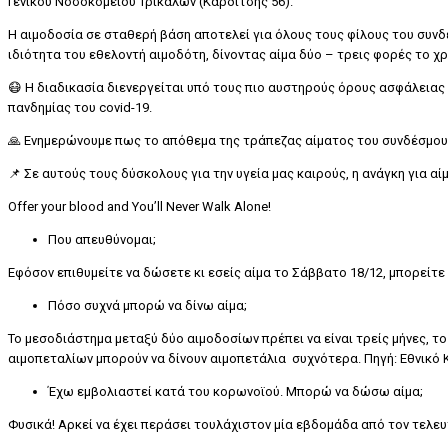
Γενικού Νοσοκομείου Τρικάλων (Καρδίτσης 56).
Η αιμοδοσία σε σταθερή βάση αποτελεί για όλους τους φίλους του συνδ
ιδιότητα του εθελοντή αιμοδότη, δίνοντας αίμα δύο – τρεις φορές το χρ
😷 Η διαδικασία διενεργείται υπό τους πιο αυστηρούς όρους ασφάλειας 
πανδημίας του covid-19.
🙏 Ενημερώνουμε πως το απόθεμα της τράπεζας αίματος του συνδέσμου 
📌 Σε αυτούς τους δύσκολους για την υγεία μας καιρούς, η ανάγκη για αί
Offer your blood and You’ll Never Walk Alone!
Που απευθύνομαι;
Εφόσον επιθυμείτε να δώσετε κι εσείς αίμα το Σάββατο 18/12, μπορείτε 
Πόσο συχνά μπορώ να δίνω αίμα;
Το μεσοδιάστημα μεταξύ δύο αιμοδοσίων πρέπει να είναι τρείς μήνες, το 
αιμοπεταλίων μπορούν να δίνουν αιμοπετάλια συχνότερα. Πηγή: Εθνικό Κ
Έχω εμβολιαστεί κατά του κορωνοϊού. Μπορώ να δώσω αίμα;
Φυσικά! Αρκεί να έχει περάσει τουλάχιστον μία εβδομάδα από τον τελε