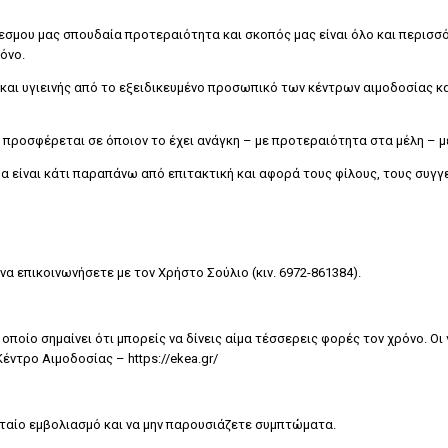
εσμου μας σπουδαία προτεραιότητα και σκοπός μας είναι όλο και περισσό
όνο.
και υγιεινής από το εξειδικευμένο προσωπικό των κέντρων αιμοδοσίας κα
προσφέρεται σε όποιον το έχει ανάγκη – με προτεραιότητα στα μέλη – μ
μα είναι κάτι παραπάνω από επιτακτική και αφορά τους φίλους, τους συγγεν
να επικοινωνήσετε με τον Χρήστο Σούλιο (κιν. 6972-861384).
οποίο σημαίνει ότι μπορείς να δίνεις αίμα τέσσερεις φορές τον χρόνο. Οι
έντρο Αιμοδοσίας – https://ekea.gr/
υταίο εμβολιασμό και να μην παρουσιάζετε συμπτώματα.