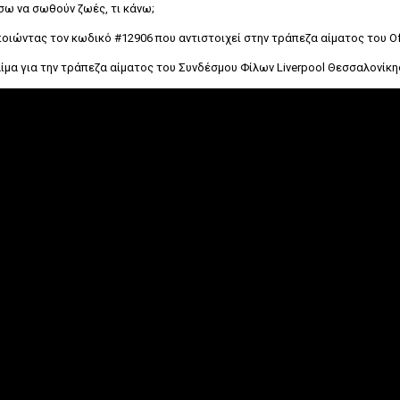
ω να σωθούν ζωές, τι κάνω;
ντας τον κωδικό #12906 που αντιστοιχεί στην τράπεζα αίματος του Offici
ίμα για την τράπεζα αίματος του Συνδέσμου Φίλων Liverpool Θεσσαλονίκη