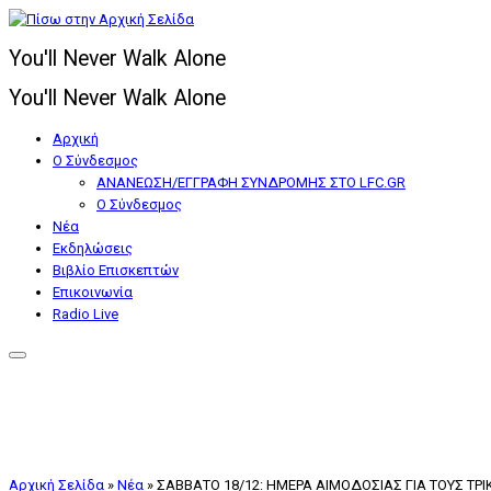
Μετάβαση
στο
You'll Never Walk Alone
περιεχόμενο
You'll Never Walk Alone
Αρχική
Ο Σύνδεσμος
ΑΝΑΝΕΩΣΗ/ΕΓΓΡΑΦΗ ΣΥΝΔΡΟΜΗΣ ΣΤΟ LFC.GR
Ο Σύνδεσμος
Nέα
Εκδηλώσεις
Βιβλίο Επισκεπτών
Επικοινωνία
Radio Live
Αρχική Σελίδα
»
Nέα
»
ΣΑΒΒΑΤΟ 18/12: ΗΜΕΡΑ ΑΙΜΟΔΟΣΙΑΣ ΓΙΑ ΤΟΥΣ ΤΡΙ