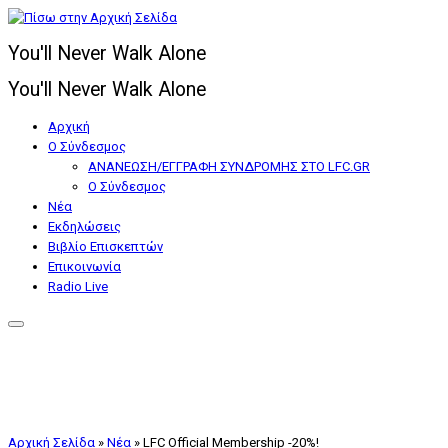
Μετάβαση
στο
You'll Never Walk Alone
περιεχόμενο
You'll Never Walk Alone
Αρχική
Ο Σύνδεσμος
ΑΝΑΝΕΩΣΗ/ΕΓΓΡΑΦΗ ΣΥΝΔΡΟΜΗΣ ΣΤΟ LFC.GR
Ο Σύνδεσμος
Nέα
Εκδηλώσεις
Βιβλίο Επισκεπτών
Επικοινωνία
Radio Live
Αρχική Σελίδα
»
Nέα
»
LFC Official Membership -20%!