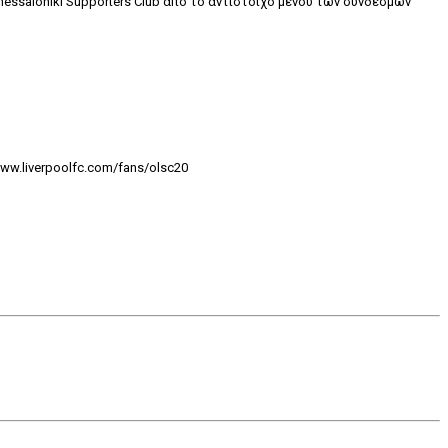
hessaloniki Supporters Club από το αντίστοιχο μενού των συνδέσμων
ww.liverpoolfc.com/fans/olsc20