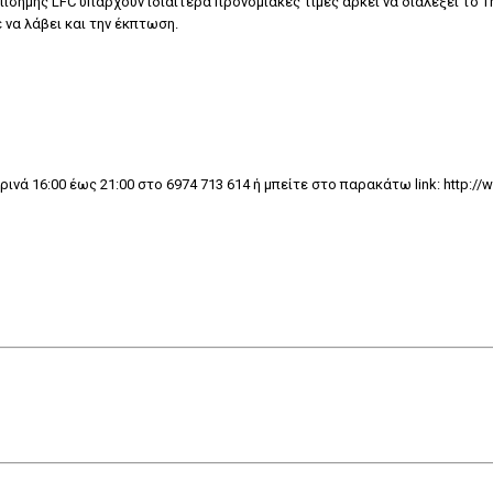
ίσημης LFC υπάρχουν ιδιαίτερα προνομιακές τιμές αρκεί να διαλέξει το T
 να λάβει και την έκπτωση.
νά 16:00 έως 21:00 στο 6974 713 614 ή μπείτε στο παρακάτω link: http://w