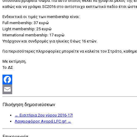
σπουδαία βραβεία -δώρα. Για αυτό όποιος θέλει να γραφτεί μέλος της επ
καθώς και να γράψει SC2016 στο αντίστοιχο εκπτωτικό πεδίο έτσι ώστε
Ενδεικτικά οι τιμές των membership είναι:
Full membership: 37 ευρώ
Light membership: 25 ευρώ
International membership: 17 ευρώ
Υπάρχουν και συνδρομές για ηλικίες 0 έως 16 ετών.
Για περισσότερες πληροφορίες μπορείτε να καλείτε τον Στράτο, καθημερι
Με εκτίμηση,
Το ΔΣ
Facebook
Email
Πλοήγηση δημοσιεύσεων
←
Εισιτήρια 2ου γύρου 2016-17!
Λαχειοφόρος Αγορά LFC.gr!
→
Επικοινωνία