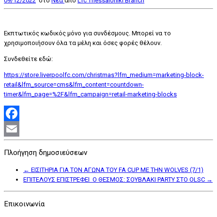
09/12/2022
στο
Nέα
από
Lfc Thessaloniki Branch
Εκπτωτικός κωδικός μόνο για συνδέσμους. Μπορεί να το
χρησιμοποιήσουν όλα τα μέλη και όσες φορές θέλουν.
Συνδεθείτε εδώ:
https://store.liverpoolfc.com/christmas?lfm_medium=marketing-block-
retail&lfm_source=cms&lfm_content=countdown-
timer&lfm_page=%2F&lfm_campaign=retail-marketing-blocks
Facebook
Email
Πλοήγηση δημοσιεύσεων
←
ΕΙΣΙΤΗΡΙΑ ΓΙΑ ΤΟΝ ΑΓΩΝΑ ΤΟΥ FA CUP ΜΕ ΤΗΝ WOLVES (7/1)
ΕΠΙΤΕΛΟΥΣ ΕΠΙΣΤΡΕΦΕΙ Ο ΘΕΣΜΟΣ: ΣΟΥΒΛΑΚΙ PARTY ΣΤΟ OLSC
→
Επικοινωνία