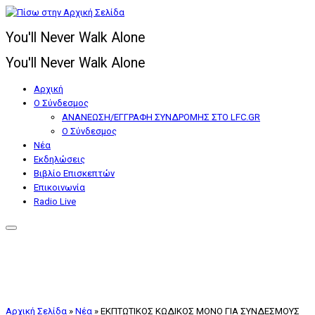
Μετάβαση
στο
You'll Never Walk Alone
περιεχόμενο
You'll Never Walk Alone
Αρχική
Ο Σύνδεσμος
ΑΝΑΝΕΩΣΗ/ΕΓΓΡΑΦΗ ΣΥΝΔΡΟΜΗΣ ΣΤΟ LFC.GR
Ο Σύνδεσμος
Nέα
Εκδηλώσεις
Βιβλίο Επισκεπτών
Επικοινωνία
Radio Live
Αρχική Σελίδα
»
Nέα
»
ΕΚΠΤΩΤΙΚΟΣ ΚΩΔΙΚΟΣ ΜΟΝΟ ΓΙΑ ΣΥΝΔΕΣΜΟΥΣ