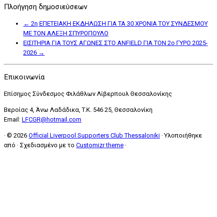
Πλοήγηση δημοσιεύσεων
←
2η ΕΠΕΤΕΙΑΚΗ ΕΚΔΗΛΩΣΗ ΓΙΑ ΤΑ 30 ΧΡΟΝΙΑ ΤΟΥ ΣΥΝΔΕΣΜΟΥ
ΜΕ ΤΟΝ ΑΛΕΞΗ ΣΠΥΡΟΠΟΥΛΟ
ΕΙΣΙΤΗΡΙΑ ΓΙΑ ΤΟΥΣ ΑΓΩΝΕΣ ΣΤΟ ANFIELD ΓΙΑ ΤΟΝ 2ο ΓΥΡΟ 2025-
2026
→
Επικοινωνία
Επίσημος Σύνδεσμος Φιλάθλων Λίβερπουλ Θεσσαλονίκης
Βεροίας 4, Άνω Λαδάδικα, T.K. 546 25, Θεσσαλονίκη
Email:
LFCGR@hotmail.com
·
© 2026
Official Liverpool Supporters Club Thessaloniki
·
Υλοποιήθηκε
από
·
Σχεδιασμένο με το
Customizr theme
·