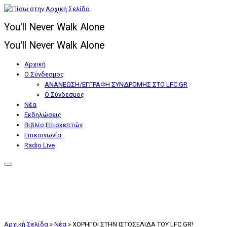
Μετάβαση
στο
You'll Never Walk Alone
περιεχόμενο
You'll Never Walk Alone
Αρχική
Ο Σύνδεσμος
ΑΝΑΝΕΩΣΗ/ΕΓΓΡΑΦΗ ΣΥΝΔΡΟΜΗΣ ΣΤΟ LFC.GR
Ο Σύνδεσμος
Nέα
Εκδηλώσεις
Βιβλίο Επισκεπτών
Επικοινωνία
Radio Live
Αρχική Σελίδα
»
Nέα
»
ΧΟΡΗΓΟΙ ΣΤΗΝ ΙΣΤΟΣΕΛΙΔΑ ΤΟΥ LFC.GR!