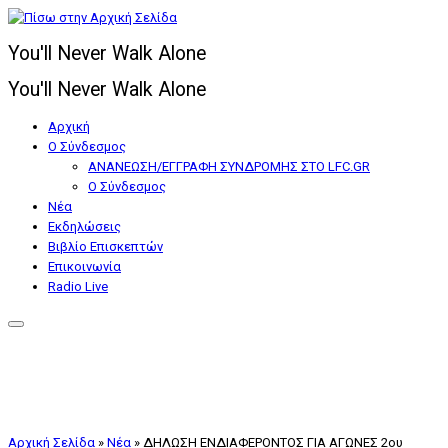
Μετάβαση
στο
You'll Never Walk Alone
περιεχόμενο
You'll Never Walk Alone
Αρχική
Ο Σύνδεσμος
ΑΝΑΝΕΩΣΗ/ΕΓΓΡΑΦΗ ΣΥΝΔΡΟΜΗΣ ΣΤΟ LFC.GR
Ο Σύνδεσμος
Nέα
Εκδηλώσεις
Βιβλίο Επισκεπτών
Επικοινωνία
Radio Live
Αρχική Σελίδα
»
Nέα
»
ΔΗΛΩΣΗ ΕΝΔΙΑΦΕΡΟΝΤΟΣ ΓΙΑ ΑΓΩΝΕΣ 2ου