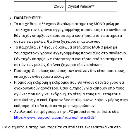
25/05
Crystal Palace**
ΠΑΡΑΤΗΡΗΣΕΙΣ:
Τα παιχνίδια με ** έχουν δικαίωμα αιτήματος ΜΟΝΟ μέλη με
τουλάχιστον 4 χρόνια εγγεγραμμένης παρουσίας στο σύνδεσμο.
Εάν τυχόν υπάρξουν περισσότερα εισιτήρια από τα αιτήματα
αυτών των μελών, θα βγει ξεχωριστή ανακοίνωση.
Τα παιχνίδια με * έχουν δικαίωμα αιτήματος ΜΟΝΟ μέλη με
τουλάχιστον 2 χρόνια εγγεγραμμένης παρουσίας στο σύνδεσμο.
Εάν τυχόν υπάρξουν περισσότερα εισιτήρια από τα αιτήματα
αυτών των μελών, θα βγει ξεχωριστή ανακοίνωση.
Προσοχή: Οι ημέρες και ώρες των αγώνων δεν είναι οριστικές,
υπάρχουν ενδεχόμενα αλλαγών.
Η ομαδική εκδρομή ή εκδρομές που θα γίνουν στον 2ο γύρο θα
ανακοινωθούν αργότερα. Όσοι αιτηθούν για κάποιον από τους
αγώνες που θα γίνει εκδρομή, το αίτημα τους θα μεταφερθεί
απευθείας για εκεί. Εφόσον δεν επιθυμούν να λάβουν μέρος στην
εκδρομή τότε θα πρέπει να μας ενημερώσουν.
Αναλυτικά το πρόγραμμα της LFC μπορείτε να το δείτε εδώ:
https://www.liverpoolfc.com/fixtures/mens/2024
Για αιτήματα εισιτηρίων μπορείτε να στείλετε εναλλακτικά και στο