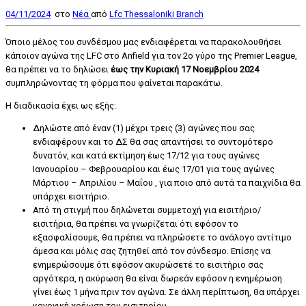
04/11/2024
στο
Nέα
από
Lfc Thessaloniki Branch
Όποιο μέλος του συνδέσμου μας ενδιαφέρεται να παρακολουθήσει
κάποιον αγώνα της LFC στο Anfield για τον 2ο γύρο της Premier League,
θα πρέπει να το δηλώσει
έως την Κυριακή 17 Νοεμβρίου 2024
συμπληρώνοντας τη φόρμα που φαίνεται παρακάτω.
Η διαδικασία έχει ως εξής:
Δηλώστε από έναν (1) μέχρι τρεις (3) αγώνες που σας
ενδιαφέρουν και το ΔΣ θα σας απαντήσει το συντομότερο
δυνατόν, και κατά εκτίμηση έως 17/12 για τους αγώνες
Ιανουαρίου – Φεβρουαρίου και έως 17/01 για τους αγώνες
Μάρτιου – Απριλίου – Μαΐου , για ποιο από αυτά τα παιχνίδια θα
υπάρχει εισιτήριο.
Από τη στιγμή που δηλώνεται συμμετοχή για εισιτήριο/
εισιτήρια, θα πρέπει να γνωρίζεται ότι εφόσον το
εξασφαλίσουμε, θα πρέπει να πληρώσετε το ανάλογο αντίτιμο
άμεσα και μόλις σας ζητηθεί από τον σύνδεσμο. Επίσης να
ενημερώσουμε ότι εφόσον ακυρώσετέ το εισιτήριο σας
αργότερα, η ακύρωση θα είναι δωρεάν εφόσον η ενημέρωση
γίνει έως 1 μήνα πριν τον αγώνα. Σε άλλη περίπτωση, θα υπάρχει
κανονική χρέωση του εισιτηρίου.