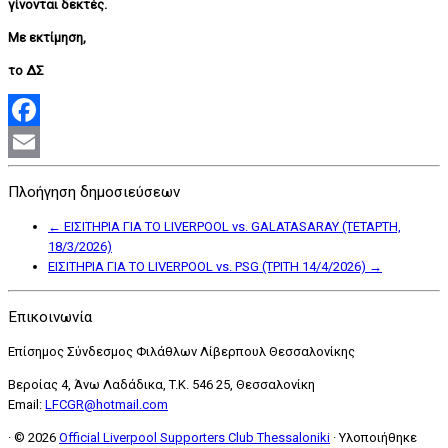
γίνονται δεκτές.
Με εκτίμηση,
το ΔΣ
Facebook
Email
Πλοήγηση δημοσιεύσεων
←
ΕΙΣΙΤΗΡΙΑ ΓΙΑ ΤΟ LIVERPOOL vs. GALATASARAY (ΤΕΤΑΡΤΗ,
18/3/2026)
ΕΙΣΙΤΗΡΙΑ ΓΙΑ ΤΟ LIVERPOOL vs. PSG (ΤΡΙΤΗ 14/4/2026)
→
Επικοινωνία
Επίσημος Σύνδεσμος Φιλάθλων Λίβερπουλ Θεσσαλονίκης
Βεροίας 4, Άνω Λαδάδικα, T.K. 546 25, Θεσσαλονίκη
Email:
LFCGR@hotmail.com
·
© 2026
Official Liverpool Supporters Club Thessaloniki
·
Υλοποιήθηκε