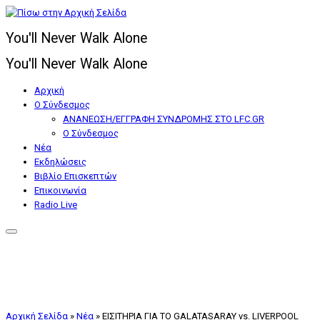
Μετάβαση
στο
You'll Never Walk Alone
περιεχόμενο
You'll Never Walk Alone
Αρχική
Ο Σύνδεσμος
ΑΝΑΝΕΩΣΗ/ΕΓΓΡΑΦΗ ΣΥΝΔΡΟΜΗΣ ΣΤΟ LFC.GR
Ο Σύνδεσμος
Nέα
Εκδηλώσεις
Βιβλίο Επισκεπτών
Επικοινωνία
Radio Live
Αρχική Σελίδα
»
Nέα
»
ΕΙΣΙΤΗΡΙΑ ΓΙΑ ΤΟ GALATASARAY vs. LIVERPOOL