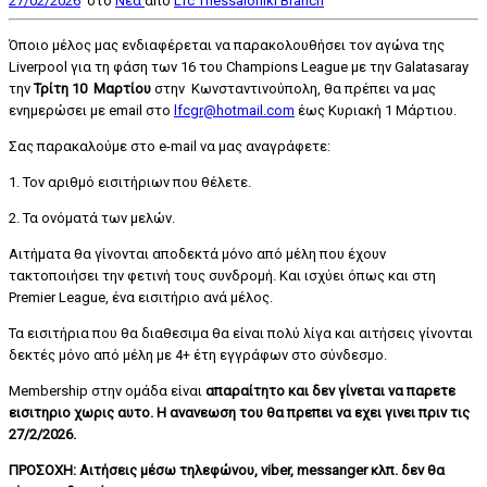
27/02/2026
στο
Nέα
από
Lfc Thessaloniki Branch
Όποιο μέλος μας ενδιαφέρεται να παρακολουθήσει τον αγώνα της
Liverpool για τη φάση των 16 του Champions League με την Galatasaray
την
Τρίτη 10 Μαρτίου
στην Κωνσταντινούπολη, θα πρέπει να μας
ενημερώσει με email στο
lfcgr@hotmail.com
έως Κυριακή 1 Μάρτιου.
Σας παρακαλούμε στο e-mail να μας αναγράφετε:
1. Τον αριθμό εισιτήριων που θέλετε.
2. Τα ονόματά των μελών.
Αιτήματα θα γίνονται αποδεκτά μόνο από μέλη που έχουν
τακτοποιήσει την φετινή τους συνδρομή. Και ισχύει όπως και στη
Premier League, ένα εισιτήριο ανά μέλος.
Τα εισιτήρια που θα διαθεσιμα θα είναι πολύ λίγα και αιτήσεις γίνονται
δεκτές μόνο από μέλη με 4+ έτη εγγράφων στο σύνδεσμο.
Membership στην ομάδα είναι
απαραίτητο και δεν γίνεται να παρετε
εισιτηριο χωρις αυτο. Η ανανεωση του θα πρεπει να εχει γινει πριν τις
27/2/2026.
ΠΡΟΣΟΧΗ: Αιτήσεις μέσω τηλεφώνου, viber, messanger κλπ. δεν θα