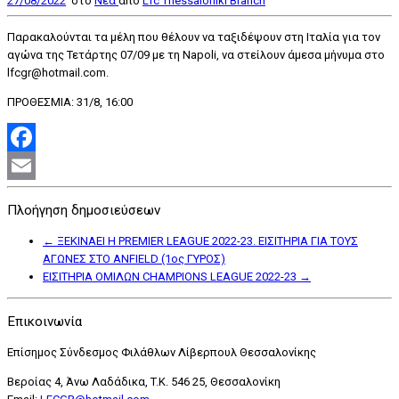
27/08/2022
στο
Nέα
από
Lfc Thessaloniki Branch
Παρακαλούνται τα μέλη που θέλουν να ταξιδέψουν στη Ιταλία για τον
αγώνα της Τετάρτης 07/09 με τη Napoli, να στείλουν άμεσα μήνυμα στο
lfcgr@hotmail.com.
ΠΡΟΘΕΣΜΙΑ: 31/8, 16:00
Facebook
Email
Πλοήγηση δημοσιεύσεων
←
ΞΕΚΙΝΑΕΙ Η PREMIER LEAGUE 2022-23. ΕΙΣΙΤΗΡΙΑ ΓΙΑ ΤΟΥΣ
ΑΓΩΝΕΣ ΣΤΟ ANFIELD (1ος ΓΥΡΟΣ)
ΕΙΣΙΤΗΡΙΑ ΟΜΙΛΩΝ CHAMPIONS LEAGUE 2022-23
→
Επικοινωνία
Επίσημος Σύνδεσμος Φιλάθλων Λίβερπουλ Θεσσαλονίκης
Βεροίας 4, Άνω Λαδάδικα, T.K. 546 25, Θεσσαλονίκη