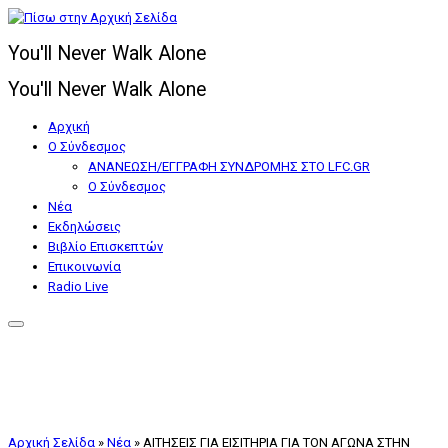
Μετάβαση
στο
You'll Never Walk Alone
περιεχόμενο
You'll Never Walk Alone
Αρχική
Ο Σύνδεσμος
ΑΝΑΝΕΩΣΗ/ΕΓΓΡΑΦΗ ΣΥΝΔΡΟΜΗΣ ΣΤΟ LFC.GR
Ο Σύνδεσμος
Nέα
Εκδηλώσεις
Βιβλίο Επισκεπτών
Επικοινωνία
Radio Live
Αρχική Σελίδα
»
Nέα
»
ΑΙΤΗΣΕΙΣ ΓΙΑ ΕΙΣΙΤΗΡΙΑ ΓΙΑ ΤΟΝ ΑΓΩΝΑ ΣΤΗΝ