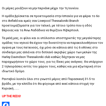
Οι μέρες μοιάζουν να μην περνάνε μέχρι την 1η Ιουνίου.
Η ομάδα βρίσκεται σε προετοιμασία στην Ισπανία για να φέρει το 6ο
στο Anfield και εμείς σαν Liverpool Thessaloniki Branch
προετοιμαζόμαστε για τον τελικό, με τέτοιο τρόπο που η οδός
Βέροιας και τα Άνω Λαδάδικα να θυμίζουν Λίβερπουλ.
Τα μελή μας, οι φίλοι και οι υπόλοιποι υποστηρικτές της μεγαλύτερης
ομάδας του νησιού θα έχουν την δυνατότητα να παρακολουθήσουν τον
αγώνα με τους πετεινούς, όχι μόνο σε κάποια από τις 6 οθόνες στο
σύνδεσμο μας αλλά και στο διπλανό ακριβώς χώρο των μελών της
Harley Davindson Thessaloniki club καθώς δέχτηκαν να μας
παραχωρήσουν το χώρο τους, για τις δίκες μας ανάγκες. Θα υπάρχουν
2 τηλεοράσεις εντός του χώρου τους, καθώς και μια εξωτερική στον
ιδιωτικό δρόμο.
Ραντεβού λοιπόν όλοι στο γνωστό μέρος από Παρασκευή 31-5 το
βράδυ, με την ελπίδα ότι θα φύγουμε από εκεί κάποια στιγμή την
Κυριακή……..
UP THE REDS!