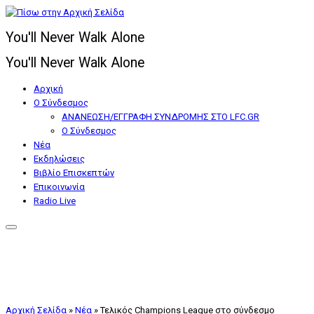
Μετάβαση
στο
You'll Never Walk Alone
περιεχόμενο
You'll Never Walk Alone
Αρχική
Ο Σύνδεσμος
ΑΝΑΝΕΩΣΗ/ΕΓΓΡΑΦΗ ΣΥΝΔΡΟΜΗΣ ΣΤΟ LFC.GR
Ο Σύνδεσμος
Nέα
Εκδηλώσεις
Βιβλίο Επισκεπτών
Επικοινωνία
Radio Live
Αρχική Σελίδα
»
Nέα
»
Τελικός Champions League στο σύνδεσμο