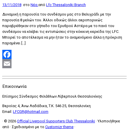
13/11/2018
στο
Nέα
από
Lfc Thessaloniki Branch
Δυναμική η παρουσία του συνδέσμου μας στο Βελιγράδι με την
παρουσία 8 μελών του. Άλλοι οδικώς άλλοι αεροπορικώς
παραβρέθηκαν στο γήπεδο του Ερυθρού Αστέρα με το πανό του
συνδέσμου να κλέβει τις εντυπώσεις στην κόκκινη κερκίδα της LFC.
Μπορεί το αποτέλεσμα να μην ήταν το αναμενόμενο άλλα η πρόκριση
παραμένει […]
Facebook
Email
Επικοινωνία
Επίσημος Σύνδεσμος Φιλάθλων Λίβερπουλ Θεσσαλονίκης
Βεροίας 4, Άνω Λαδάδικα, T.K. 546 25, Θεσσαλονίκη
Email:
LFCGR@hotmail.com
·
© 2026
Official Liverpool Supporters Club Thessaloniki
·
Υλοποιήθηκε
από
·
Σχεδιασμένο με το
Customizr theme
·