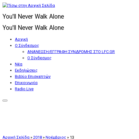
Μετάβαση
στο
You'll Never Walk Alone
περιεχόμενο
You'll Never Walk Alone
Αρχική
Ο Σύνδεσμος
ΑΝΑΝΕΩΣΗ/ΕΓΓΡΑΦΗ ΣΥΝΔΡΟΜΗΣ ΣΤΟ LFC.GR
Ο Σύνδεσμος
Nέα
Εκδηλώσεις
Βιβλίο Επισκεπτών
Επικοινωνία
Radio Live
Αρχική Σελίδα
»
2018
»
Νοέμβριος
»
13