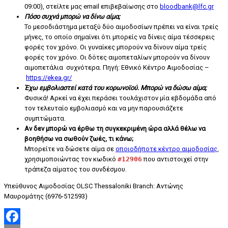
09:00), στείλτε μας email επιβεβαίωσης στο
bloodbank@lfc.gr
Πόσο συχνά μπορώ να δίνω αίμα;
Το μεσοδιάστημα μεταξύ δύο αιμοδοσίων πρέπει να είναι τρείς
μήνες, το οποίο σημαίνει ότι μπορείς να δίνεις αίμα τέσσερεις
φορές τον χρόνο. Οι γυναίκες μπορούν να δίνουν αίμα τρείς
φορές τον χρόνο. Οι δότες αιμοπεταλίων μπορούν να δίνουν
αιμοπετάλια συχνότερα. Πηγή: Εθνικό Κέντρο Αιμοδοσίας –
https://ekea.gr/
Έχω εμβολιαστεί κατά του κορωνοϊού. Μπορώ να δώσω αίμα;
Φυσικά! Αρκεί να έχει περάσει τουλάχιστον μία εβδομάδα από
τον τελευταίο εμβολιασμό και να μην παρουσιάζετε
συμπτώματα.
Αν δεν μπορώ να έρθω τη συγκεκριμένη ώρα αλλά θέλω να
βοηθήσω να σωθούν ζωές, τι κάνω;
Μπορείτε να δώσετε αίμα σε
οποιοδήποτε κέντρο αιμοδοσίας
,
χρησιμοποιώντας τον κωδικό
#12906
που αντιστοιχεί στην
τράπεζα αίματος του συνδέσμου.
Υπεύθυνος Αιμοδοσίας OLSC Thessaloniki Branch: Αντώνης
Μαυρομάτης (6976-512593)