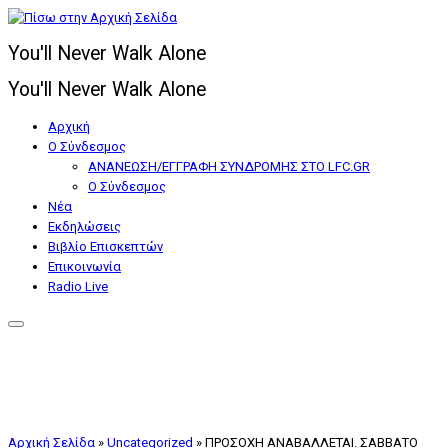
Μετάβαση
στο
You'll Never Walk Alone
περιεχόμενο
You'll Never Walk Alone
Αρχική
Ο Σύνδεσμος
ΑΝΑΝΕΩΣΗ/ΕΓΓΡΑΦΗ ΣΥΝΔΡΟΜΗΣ ΣΤΟ LFC.GR
Ο Σύνδεσμος
Nέα
Εκδηλώσεις
Βιβλίο Επισκεπτών
Επικοινωνία
Radio Live
Αρχική Σελίδα
»
Uncategorized
»
ΠΡΟΣΟΧΗ ΑΝΑΒΑΛΛΕΤΑΙ. ΣΑΒΒΑΤΟ