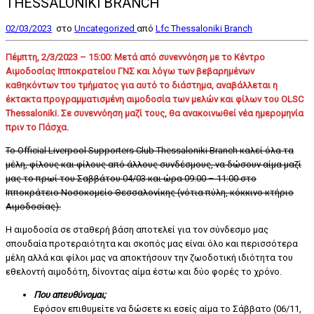
THESSALONIKI BRANCH
02/03/2023
στο
Uncategorized
από
Lfc Thessaloniki Branch
Πέμπτη, 2/3/2023 – 15:00: Μετά από συνεννόηση με το Κέντρο
Αιμοδοσίας Ιπποκρατείου ΓΝΣ και λόγω των βεβαρημένων
καθηκόντων του τμήματος για αυτό το διάστημα, αναβάλλεται η
έκτακτα προγραμματισμένη αιμοδοσία των μελών και φίλων του OLSC
Thessaloniki. Σε συνεννόηση μαζί τους, θα ανακοινωθεί νέα ημερομηνία
πριν το Πάσχα.
Το Official Liverpool Supporters Club Thessaloniki Branch καλεί όλα τα
μέλη, φίλους και φίλους από άλλους συνδέσμους, να δώσουν αίμα μαζί
μας το πρωί του Σαββάτου 04/03 και ώρα 09:00 – 11:00 στο
Ιπποκράτειο Νοσοκομείο Θεσσαλονίκης (νότια πύλη, κόκκινο κτήριο
Αιμοδοσίας).
Η αιμοδοσία σε σταθερή βάση αποτελεί για τον σύνδεσμο μας
σπουδαία προτεραιότητα και σκοπός μας είναι όλο και περισσότερα
μέλη αλλά και φίλοι μας να αποκτήσουν την ζωοδοτική ιδιότητα του
εθελοντή αιμοδότη, δίνοντας αίμα έστω και δύο φορές το χρόνο.
Που απευθύνομαι;
Εφόσον επιθυμείτε να δώσετε κι εσείς αίμα το Σάββατο (06/11,