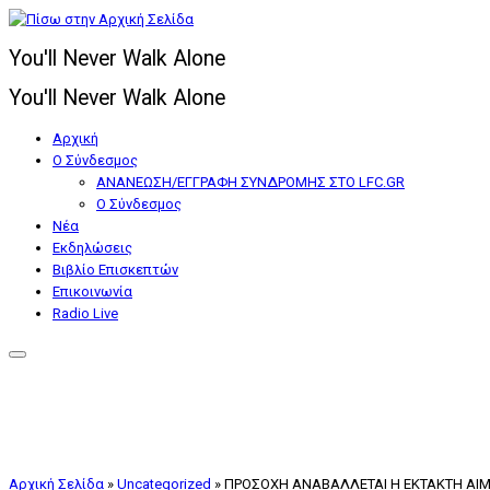
Μετάβαση
στο
You'll Never Walk Alone
περιεχόμενο
You'll Never Walk Alone
Αρχική
Ο Σύνδεσμος
ΑΝΑΝΕΩΣΗ/ΕΓΓΡΑΦΗ ΣΥΝΔΡΟΜΗΣ ΣΤΟ LFC.GR
Ο Σύνδεσμος
Nέα
Εκδηλώσεις
Βιβλίο Επισκεπτών
Επικοινωνία
Radio Live
Αρχική Σελίδα
»
Uncategorized
»
ΠΡΟΣΟΧΗ ΑΝΑΒΑΛΛΕΤΑΙ Η ΕΚΤΑΚΤΗ ΑΙΜ