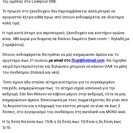
της ομάδας στο Liverpool ONE.
Το πρωινό στο ξενοδοχείο δεν περιλαμβάνεται αλλά μπορεί να
αγοραστεί έξτρα κάθε πρωί από όποιον ενδιαφέρεται σε ιδιαίτερα
καλή τιμή.
Η τιμή κατά άτομο για αεροπορικό, ξενοδοχείο και εισιτήριο αγώνα
είναι 580 ευρώ για διαμονή σε δίκλινο δωμάτιο (twin room – δηλαδή με
2 κρεβάτια).
Όποιος ενδιαφέρεται θα πρέπει να μας ενημερώσει άμεσα και το
αργότερο έως 31 Ιουλίου
με email στο
lfcgr@hotmail.com
. Θα τηρηθεί
σειρά προτεραιότητας και δηλώσεις μπορούν να κάνουν ΟΛΑ τα μέλη
του συνδέσμου (παλαιά και νέα).
Όσοι έχουν ήδη στείλει αίτημα εισιτηρίου για το συγκεκριμένο
παιχνίδι, ενημερώνουμε πως το αίτημα ισχύει κανονικά για την
εκδρομή. Εάν δεν θέλουν να λάβουν μέρος στην εκδρομή, τότε να μας
ενημερώσουν άμεσα. Επικοινωνία με τους συμμετέχοντες θα γίνει από
1η Αυγούστου και η πληρωμή του κόστος μπορεί να γίνει σε έως 3
δόσεις, στο λογαριασμό του συνδέσμου στη eurobank και ΜΟΝΟ εκεί.
Η 1η δόση θα είναι έως 15/8, η 2η δόση έως 10/9 και η 3η δόση έως
5/10.