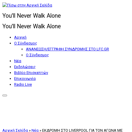
Μετάβαση
στο
You'll Never Walk Alone
περιεχόμενο
You'll Never Walk Alone
Αρχική
Ο Σύνδεσμος
ΑΝΑΝΕΩΣΗ/ΕΓΓΡΑΦΗ ΣΥΝΔΡΟΜΗΣ ΣΤΟ LFC.GR
Ο Σύνδεσμος
Nέα
Εκδηλώσεις
Βιβλίο Επισκεπτών
Επικοινωνία
Radio Live
Αρχική Σελίδα
»
Nέα
»
ΕΚΔΡΟΜΗ ΣΤΟ LIVERPOOL ΓΙΑ ΤΟΝ ΑΓΩΝΑ ΜΕ