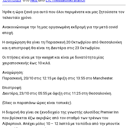
12/07/2023
στο
Nέα
από
Lfc Thessaloniki Branch
Ήρθε η ώρα ξανά για αυτό που όλοι περιμένατε και μας ζητούσατε τον
τελευταίο χρόνο.
Ανακοινώνουμε την 1η μας οργανωμένη εκδρομή για την μετά covid
εποχή.
Η αναχώρηση θα γίνει τη Παρασκευή 20 Οκτωβρίου από Θεσσαλονίκη
και η επιστροφή θα είναι τη Δευτέρα στις 23 Οκτωβρίου.
Οι πτήσεις είναι με την easyjet και είναι με δυνατότητα μίας
χειραποσκευής έως 10 κιλά.
Αναχώρηση:
Παρασκευή, 20/10 στις 12:15 με άφιξη στις 13:55 στο Manchester.
Επιστροφή:
Δευτέρα, 23/10 στις 05:55 με άφιξη στις 11:25 στη Θεσσαλονίκη.
(Όλες οι παραπάνω ώρες είναι τοπικές).
Η διαμονή θα γίνει σε ξενοδοχείο της γνωστής αλυσίδας Premier Inn
που βρίσκεται έξω ακριβώς από τον σταθμό των τρένων του
Λίβερπουλ. Απέχει μόλις 10 – 12 λεπτά με τα πόδια από την μπουτίκ