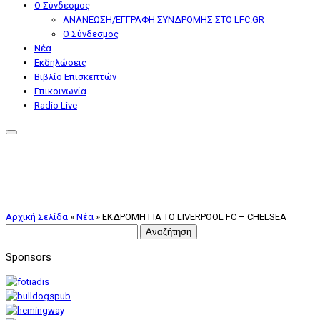
Ο Σύνδεσμος
ΑΝΑΝΕΩΣΗ/ΕΓΓΡΑΦΗ ΣΥΝΔΡΟΜΗΣ ΣΤΟ LFC.GR
Ο Σύνδεσμος
Nέα
Εκδηλώσεις
Βιβλίο Επισκεπτών
Επικοινωνία
Radio Live
Αρχική Σελίδα
»
Nέα
»
ΕΚΔΡΟΜΗ ΓΙΑ ΤΟ LIVERPOOL FC – CHELSEA
Αναζήτηση
για:
Sponsors