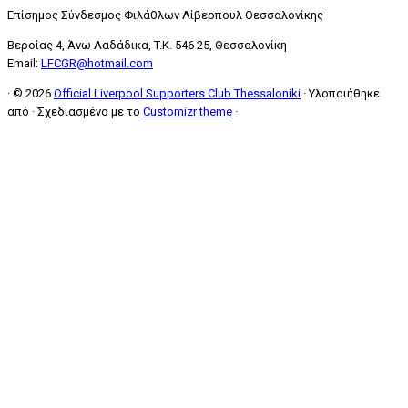
Επίσημος Σύνδεσμος Φιλάθλων Λίβερπουλ Θεσσαλονίκης
Βεροίας 4, Άνω Λαδάδικα, T.K. 546 25, Θεσσαλονίκη
Email:
LFCGR@hotmail.com
·
© 2026
Official Liverpool Supporters Club Thessaloniki
·
Υλοποιήθηκε
από
·
Σχεδιασμένο με το
Customizr theme
·