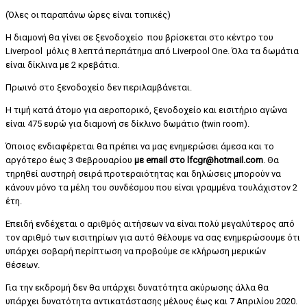
(Όλες οι παραπάνω ώρες είναι τοπικές)
Η διαμονή θα γίνει σε ξενοδοχείο που βρίσκεται στο κέντρο του
Liverpool μόλις 8 λεπτά περπάτημα από Liverpool One. Όλα τα δωμάτια
είναι δίκλινα με 2 κρεβάτια.
Πρωινό στο ξενοδοχείο δεν περιλαμβάνεται.
Η τιμή κατά άτομο για αεροπορικό, ξενοδοχείο και εισιτήριο αγώνα
είναι 475 ευρώ για διαμονή σε δίκλινο δωμάτιο (twin room).
Όποιος ενδιαφέρεται θα πρέπει να μας ενημερώσει άμεσα και το
αργότερο έως 3 Φεβρουαρίου
με email στο lfcgr@hotmail.com
. Θα
τηρηθεί αυστηρή σειρά προτεραιότητας και δηλώσεις μπορούν να
κάνουν μόνο τα μέλη του συνδέσμου που είναι γραμμένα τουλάχιστον 2
έτη.
Επειδή ενδέχεται ο αριθμός αιτήσεων να είναι πολύ μεγαλύτερος από
τον αριθμό των εισιτηρίων για αυτό θέλουμε να σας ενημερώσουμε ότι
υπάρχει σοβαρή περίπτωση να προβούμε σε κλήρωση μερικών
θέσεων.
Για την εκδρομή δεν θα υπάρχει δυνατότητα ακύρωσης άλλα θα
υπάρχει δυνατότητα αντικατάστασης μέλους έως και 7 Απριλίου 2020.