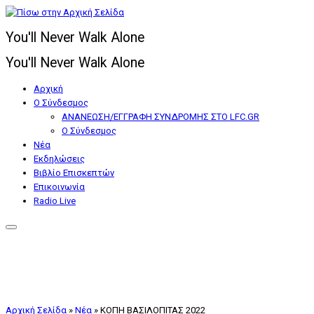
Μετάβαση
στο
You'll Never Walk Alone
περιεχόμενο
You'll Never Walk Alone
Αρχική
Ο Σύνδεσμος
ΑΝΑΝΕΩΣΗ/ΕΓΓΡΑΦΗ ΣΥΝΔΡΟΜΗΣ ΣΤΟ LFC.GR
Ο Σύνδεσμος
Nέα
Εκδηλώσεις
Βιβλίο Επισκεπτών
Επικοινωνία
Radio Live
Αρχική Σελίδα
»
Nέα
»
ΚΟΠΗ ΒΑΣΙΛΟΠΙΤΑΣ 2022