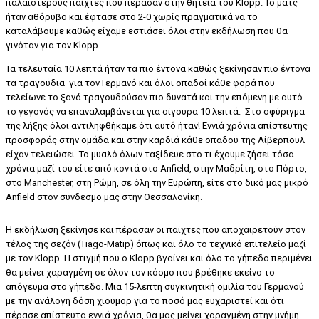
παλαιοτέρους παίχτες που πέρασαν στην θητεία του Klopp. Το ματς
ήταν αθόρυβο και έφτασε στο 2-0 χωρίς πραγματικά να το
καταλάβουμε καθώς είχαμε εστιάσει όλοι στην εκδήλωση που θα
γινόταν για τον Klopp.
Τα τελευταία 10 λεπτά ήταν τα πιο έντονα καθώς ξεκίνησαν πιο έντονα
τα τραγούδια για τον Γερμανό και όλοι οπαδοί κάθε φορά που
τελείωνε το ξανά τραγουδούσαν πιο δυνατά και την επόμενη με αυτό
το γεγονός να επαναλαμβάνεται για σίγουρα 10 λεπτά. Στο σφύριγμα
της λήξης όλοι αντιληφθήκαμε ότι αυτό ήταν! Εννιά χρόνια απίστευτης
προσφοράς στην ομάδα και στην καρδιά κάθε οπαδού της Λίβερπουλ
είχαν τελειώσει. Το μυαλό όλων ταξίδευε στο τι έχουμε ζήσει τόσα
χρόνια μαζί του είτε από κοντά στο Anfield, στην Μαδρίτη, στο Πόρτο,
στο Manchester, στη Ρώμη, σε όλη την Ευρώπη, είτε στο δικό μας μικρό
Anfield στον σύνδεσμο μας στην Θεσσαλονίκη.
Η εκδήλωση ξεκίνησε και πέρασαν οι παίχτες που αποχαιρετούν στον
τέλος της σεζόν (Τiago-Matip) όπως και όλο το τεχνικό επιτελείο μαζί
με τον Klopp. H στιγμή που ο Klopp βγαίνει και όλο το γήπεδο περιμένει
θα μείνει χαραγμένη σε όλον τον κόσμο που βρέθηκε εκείνο το
απόγευμα στο γήπεδο. Μια 15-λεπτη συγκινητική ομιλία του Γερμανού
με την ανάλογη δόση χιούμορ για το ποσό μας ευχαριστεί και ότι
πέρασε απίστευτα εννιά χρόνια, θα μας μείνει χαραγμένη στην μνήμη