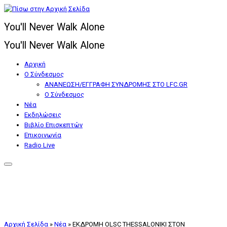
Μετάβαση
στο
You'll Never Walk Alone
περιεχόμενο
You'll Never Walk Alone
Αρχική
Ο Σύνδεσμος
ΑΝΑΝΕΩΣΗ/ΕΓΓΡΑΦΗ ΣΥΝΔΡΟΜΗΣ ΣΤΟ LFC.GR
Ο Σύνδεσμος
Nέα
Εκδηλώσεις
Βιβλίο Επισκεπτών
Επικοινωνία
Radio Live
Αρχική Σελίδα
»
Nέα
»
ΕΚΔΡΟΜΗ OLSC THESSALONIKI ΣΤΟΝ