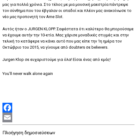
μας για πολλά χρόνια. Στο τέλος με μια μουσική μαεστρία πάντρεψε
τον σύνθημα που του έβγαλαν οι οπαδοί και πλέον μας ανακοίνωσε το
νέο μας προπονητή τον Αrne Slot.
Αυτός ήταν ο JURGEN KLOPP. Σαφέστατα ότι καλύτερο θα μπορούσαμε
να έχουμε αυτήν την 10-ετία. Μας χάρισε μοναδικές στιγμές και στην
τελική το κατάφερε να κάνει αυτό που μας είπε την 1η ημέρα τον
Οκτώβριο του 2015, να γίνουμε από doubters σε believers.
Jurgen Klop σε ευχαριστούμε για όλα! Είσαι ένας από εμάς!
Υou’ll never walk alone again
Facebook
Email
Πλοήγηση δημοσιεύσεων