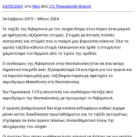
24/05/2024
στο
Nέα
από
Lfc Thessaloniki Branch
Οκτώβριος 2015 – Μάιος 2024
Το ταξίδι της Λίβερπουλ με τον Jurgen Klopp στον πάγκο ήταν μαγικό
με αμέτρητες αξέχαστες στιγμές. Στιγμές με ένταση, πολλές
ανατροπές και στιγμές που οι παλμοί μας βαρούσαν κόκκινα. Όλα τα
ωραία ταξίδια κάποια στιγμή τελειώνουν και ήρθε η στιγμή που
χαιρετίσαμε τον Γερμανό από το τιμόνι της ομάδας.
Ο σύνδεσμος της Λίβερπουλ στην Θεσσαλονίκη ήταν σε ένα ακόμη
σημαντικό παιχνίδι εκεί. Εξασφαλίσαμε 24 εισιτήρια για τον αγώνα και
τα περισσότερα μέλη μας ταξίδεψαν παρέα με αφετηρία το
αεροδρόμιο Μακεδονία στη Θεσσαλονίκη.
Την Παρασκευή 17/5 η αποστολή του συνδέσμου πέταξε από
αεροδρόμιο της Θεσσαλονίκης με προορισμό το Λίβερπουλ.
Ο αγώνας βαθμολογικά δεν είχε κανένα ενδιαφέρον καθώς είχαμε
μείνει εκτός διεκδίκησης πρωταθλήματος και το ταξίδι αυτομάτως
στράφηκε σε έναν αγώνα τελείως συναισθηματικό λόγω της
αποχώρισης του Jurgen.
Οι πρώτες δυο μέρες κινήθηκαν πολύ χαλαρά με βόλτες σε μια γεμάτη