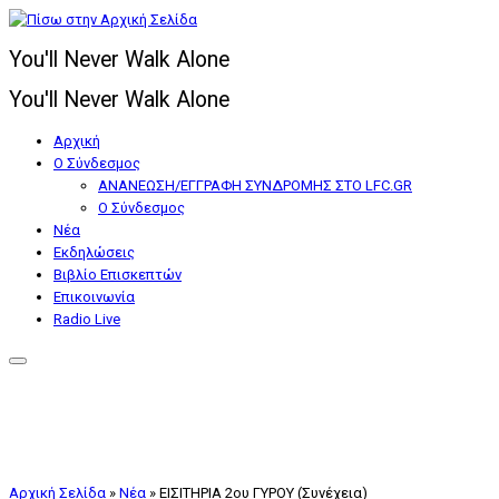
Μετάβαση
στο
You'll Never Walk Alone
περιεχόμενο
You'll Never Walk Alone
Αρχική
Ο Σύνδεσμος
ΑΝΑΝΕΩΣΗ/ΕΓΓΡΑΦΗ ΣΥΝΔΡΟΜΗΣ ΣΤΟ LFC.GR
Ο Σύνδεσμος
Nέα
Εκδηλώσεις
Βιβλίο Επισκεπτών
Επικοινωνία
Radio Live
Αρχική Σελίδα
»
Nέα
»
ΕΙΣΙΤΗΡΙΑ 2ου ΓΥΡΟΥ (Συνέχεια)