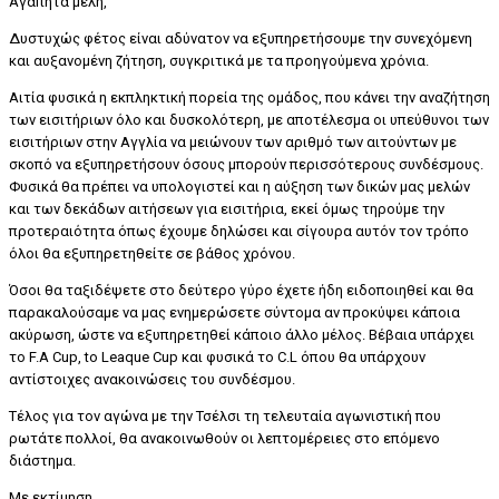
Αγαπητά μελή,
Δυστυχώς φέτος είναι αδύνατον να εξυπηρετήσουμε την συνεχόμενη
και αυξανομένη ζήτηση, συγκριτικά με τα προηγούμενα χρόνια.
Αιτία φυσικά η εκπληκτική πορεία της ομάδος, που κάνει την αναζήτηση
των εισιτήριων όλο και δυσκολότερη, με αποτέλεσμα οι υπεύθυνοι των
εισιτήριων στην Αγγλία να μειώνουν των αριθμό των αιτούντων με
σκοπό να εξυπηρετήσουν όσους μπορούν περισσότερους συνδέσμους.
Φυσικά θα πρέπει να υπολογιστεί και η αύξηση των δικών μας μελών
και των δεκάδων αιτήσεων για εισιτήρια, εκεί όμως τηρούμε την
προτεραιότητα όπως έχουμε δηλώσει και σίγουρα αυτόν τον τρόπο
όλοι θα εξυπηρετηθείτε σε βάθος χρόνου.
Όσοι θα ταξιδέψετε στο δεύτερο γύρο έχετε ήδη ειδοποιηθεί και θα
παρακαλούσαμε να μας ενημερώσετε σύντομα αν προκύψει κάποια
ακύρωση, ώστε να εξυπηρετηθεί κάποιο άλλο μέλος. Βέβαια υπάρχει
το F.A Cup, to Leaque Cup και φυσικά το C.L όπου θα υπάρχουν
αντίστοιχες ανακοινώσεις του συνδέσμου.
Τέλος για τον αγώνα με την Τσέλσι τη τελευταία αγωνιστική που
ρωτάτε πολλοί, θα ανακοινωθούν οι λεπτομέρειες στο επόμενο
διάστημα.
Με εκτίμηση,