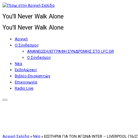
Μετάβαση
στο
You'll Never Walk Alone
περιεχόμενο
You'll Never Walk Alone
Αρχική
Ο Σύνδεσμος
ΑΝΑΝΕΩΣΗ/ΕΓΓΡΑΦΗ ΣΥΝΔΡΟΜΗΣ ΣΤΟ LFC.GR
Ο Σύνδεσμος
Nέα
Εκδηλώσεις
Βιβλίο Επισκεπτών
Επικοινωνία
Radio Live
Αρχική Σελίδα
»
Nέα
»
ΕΙΣΙΤΗΡΙΑ ΓΙΑ ΤΟΝ ΑΓΩΝΑ INTER – LIVERPOOL (16/2