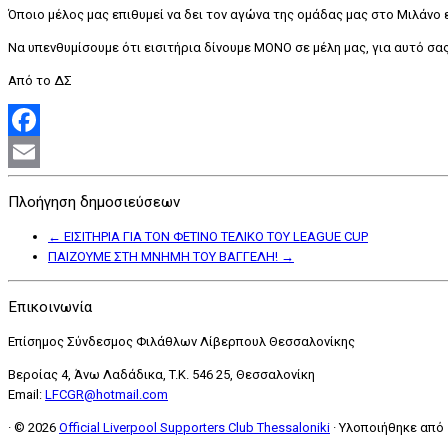
Όποιο μέλος μας επιθυμεί να δει τον αγώνα της ομάδας μας στο Μιλάνο ε
Να υπενθυμίσουμε ότι εισιτήρια δίνουμε ΜΟΝΟ σε μέλη μας, για αυτό σα
Από το ΔΣ
Facebook
Email
Πλοήγηση δημοσιεύσεων
←
ΕΙΣΙΤΗΡΙΑ ΓΙΑ ΤΟΝ ΦΕΤΙΝΟ ΤΕΛΙΚΟ ΤΟΥ LEAGUE CUP
ΠΑΙΖΟΥΜΕ ΣΤΗ ΜΝΗΜΗ ΤΟΥ ΒΑΓΓΕΛΗ!
→
Επικοινωνία
Επίσημος Σύνδεσμος Φιλάθλων Λίβερπουλ Θεσσαλονίκης
Βεροίας 4, Άνω Λαδάδικα, T.K. 546 25, Θεσσαλονίκη
Email:
LFCGR@hotmail.com
·
© 2026
Official Liverpool Supporters Club Thessaloniki
·
Υλοποιήθηκε από